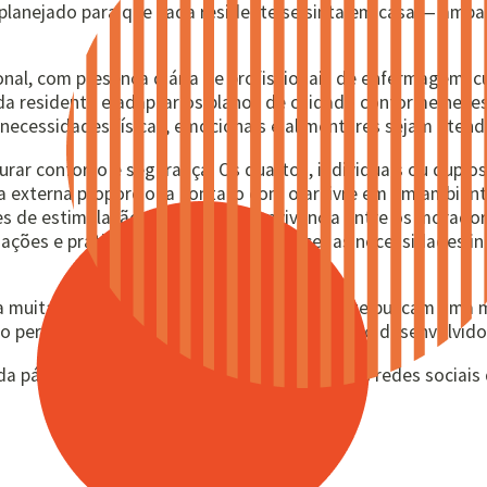
 é planejado para que cada residente se sinta em casa — am
ssional, com presença diária de profissionais de enfermage
da residente e adaptar os planos de cuidado conforme neces
 necessidades físicas, emocionais e alimentares sejam atend
gurar conforto e segurança. Os quartos, individuais ou dupl
a externa proporciona contato com o ar livre em um ambient
s de estimulação e estimula a convivência entre os morador
liações e práticas que permitem conhecer as necessidades i
ra muitas famílias da região metropolitana que buscam uma m
o permanece como um dos pilares do trabalho desenvolvido
a página, acesse os links para o site e para as redes sociais