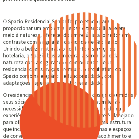
O Spazio Residencial Senior foi projetado para
proporcionar um ambiente de paz e tranquilidade em
meio à natureza, oferecendo um refúgio acolhedor em
contraste com a agitação da cidade de São Paulo.
Unindo a beleza natural ao conforto e serviço de
hotelaria, o Spazio busca integrar a serenidade da
natureza com a segurança e comodidade de um
residencial com serviços premium. A arquitetura do
Spazio combina elegância e funcionalidade, com
adaptações especiais para a terceira idade.
O residencial foi concebido a partir do desejo de um dos
seus sócios em criar um local ideal para atender às
necessidades de vida diária de idosos, inspirado na
experiência pessoal com seu pai. O ambiente é planejado
para oferecer conforto e bem-estar, com uma estrutura
que inclui quartos adaptados, áreas externas e espaços
de convivência que buscam proporcionar acolhimento e