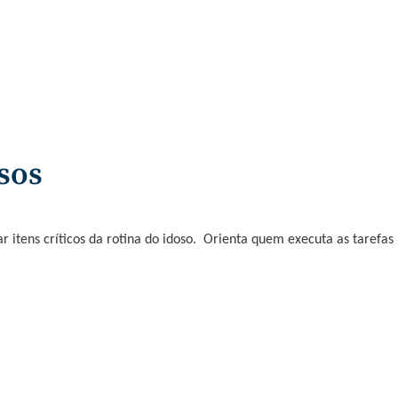
osos
r itens críticos da rotina do idoso. O
rienta quem executa as tarefas