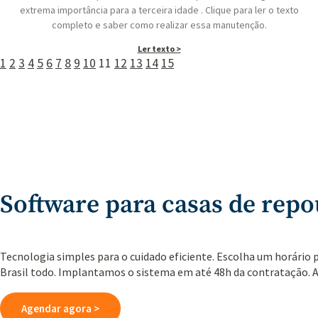
extrema importância para a terceira idade . Clique para ler o texto
completo e saber como realizar essa manutenção.
Ler texto >
1
2
3
4
5
6
7
8
9
10
11
12
13
14
15
Software para casas de repo
Tecnologia simples para o cuidado eficiente. Escolha um horário 
Brasil todo. Implantamos o sistema em até 48h da contratação. 
Agendar agora >