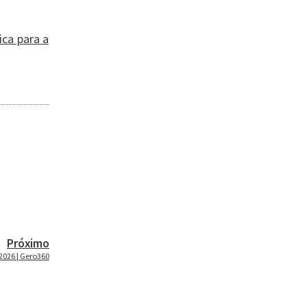
ica para a
Próximo
2026 | Gero360