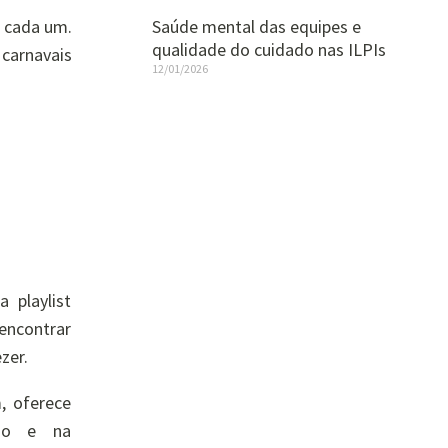
Saúde mental das equipes e
e cada um.
qualidade do cuidado nas ILPIs
carnavais
12/01/2026
 playlist
encontrar
zer.
, oferece
ção e na