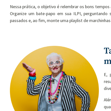
Nessa prática, o objetivo é relembrar os bons tempos 
Organize um bate-papo em sua ILPI, perguntando 
passados e, ao fim, monte uma playlist de marchinhas
T
m
E, 
res
div
Alé
qu