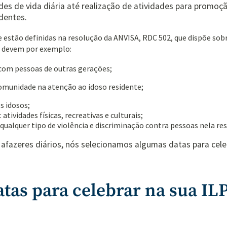
des de vida diária até realização de atividades para promoç
dentes.
e estão definidas na resolução da ANVISA,
RDC 502, que dispõe sob
Is devem por exemplo
:
 com pessoas de outras gerações;
comunidade na atenção ao idoso residente;
s idosos;
tividades físicas, recreativas e culturais;
r qualquer tipo de violência e discriminação contra pessoas nela re
s afazeres diários, nós selecionamos algumas datas para cele
atas para celebrar na sua IL