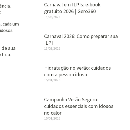
Carnaval em ILPIs: e-book
ência.
gratuito 2026 | Gero360
.
13/02/2026
m, cada um
idosos.
Carnaval 2026: Como preparar sua
ILPI
e de sua
13/02/2026
rtida.
Hidratação no verão: cuidados
com a pessoa idosa
15/01/2026
Campanha Verão Seguro:
cuidados essenciais com idosos
no calor
15/01/2026