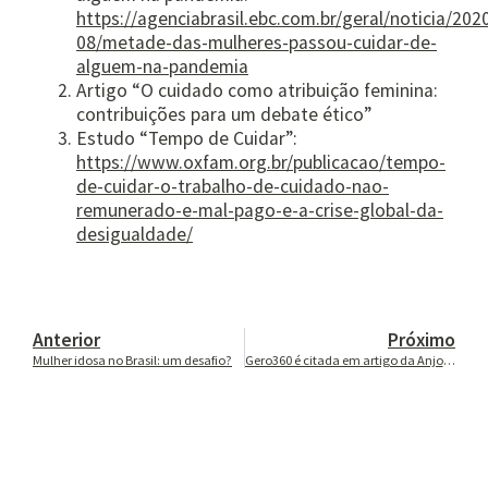
https://agenciabrasil.ebc.com.br/geral/noticia/202
08/metade-das-mulheres-passou-cuidar-de-
alguem-na-pandemia
Artigo “O cuidado como atribuição feminina:
contribuições para um debate ético”
Estudo “Tempo de Cuidar”:
https://www.oxfam.org.br/publicacao/tempo-
de-cuidar-o-trabalho-de-cuidado-nao-
remunerado-e-mal-pago-e-a-crise-global-da-
desigualdade/
Anterior
Próximo
Mulher idosa no Brasil: um desafio?
Gero360 é citada em artigo da Anjos do Brasil