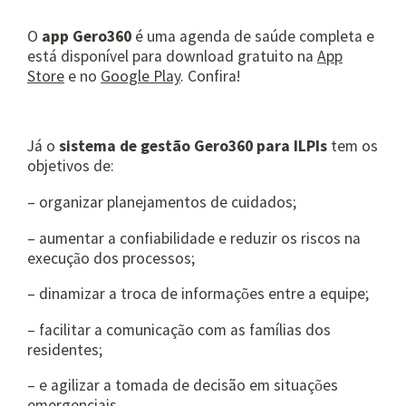
O
app Gero360
é uma agenda de saúde completa e
está disponível para download gratuito na
App
Store
e no
Google Play
. Confira!
Já o
sistema de gestão Gero360 para ILPIs
tem os
objetivos de:
– organizar planejamentos de cuidados;
– aumentar a confiabilidade e reduzir os riscos na
execuç
o dos processos;
ã
– dinamizar a troca de informaç
es entre a equipe;
õ
– facilitar a comunicaç
o com as famílias dos
ã
residentes;
– e agilizar a tomada de decisão em situaç
es
õ
emergenciais.